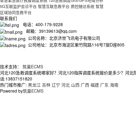
智慧紧急医疗救援调度系统
120急救调度GIS/GPS地理分析
5G互联监护会诊平台
智慧互联急救平台
质控随访系统
智慧
区域协同急救平台
联系我们
电话：400-179-9228
邮箱：39139613@qq.com
公司名称：北京济世飞讯电子有限公司
公司地址：北京市海淀区紫竹院路116号7层D座805
技术支持：
筑巢ECMS
河北120急救调度系统哪家好？河北120指挥调度系统报价是多少？河
话:13837151820
热门城市推广:
黑龙江
吉林
辽宁
河北
山西
广西
福建
广东
海南
Powered by
筑巢ECMS