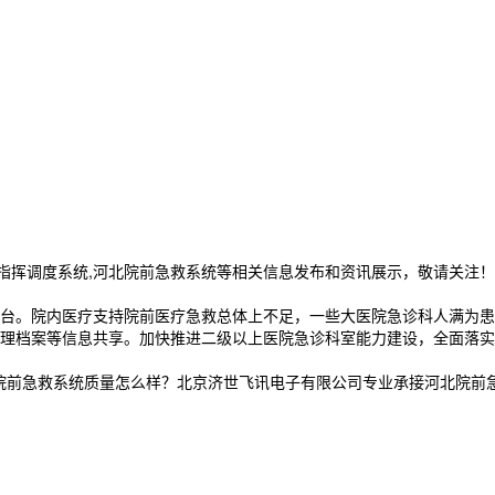
20指挥调度系统,河北院前急救系统等相关信息发布和资讯展示，敬请关注！
。院内医疗支持院前医疗急救总体上不足，一些大医院急诊科人满为患
理档案等信息共享。加快推进二级以上医院急诊科室能力建设，全面落实
前急救系统质量怎么样？北京济世飞讯电子有限公司专业承接河北院前急救系统,