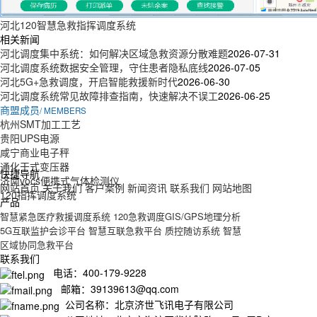
河北120智慧急救指挥调度系统
相关新闻
河北调度集中系统：如何解决区域急救资源分散难题
2026-07-31
河北调度系统数据安全管理，守住患者隐私底线
2026-07-05
河北5G+急救调度，开启智能救援新时代
2026-06-30
河北调度系统常见故障排查指南，快速解决不误工
2026-06-25
商盟成员
/ MEMBERS
杭州SMT加工工艺
贵阳UPS电源
咸宁商业电子秤
通化干式变压器
快捷导航
济南vocs便携式气体检测仪
网站首页
关于我们
客户案例
新闻资讯
联系我们
网站地图
120指挥调度系统
产品
智慧紧急医疗救援调度系统
120急救调度GIS/GPS地理分析
5G互联监护会诊平台
智慧互联急救平台
质控随访系统
智慧
区域协同急救平台
联系我们
电话：400-179-9228
邮箱：39139613@qq.com
公司名称：北京济世飞讯电子有限公司