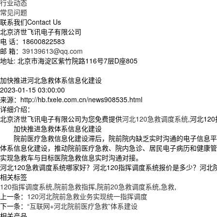
行业动态
常见问题
联系我们
Contact Us
北京济世飞讯电子有限公司
电 话：18600822583
邮 箱：
39139613@qq.com
地址: 北京市海淀区紫竹院路116号7层D座805
加快推进河北急救体系信息化建设
2023-01-15 03:00:00
来源：http://hb.fxele.com.cn/news908535.html
详细介绍：
北京济世飞讯电子有限公司为您免费提供
河北120急救调度系统
,河北1
加快推进急救体系信息化建设
院前医疗急救信息化建设滞后，院前院内缺乏实时沟通的电子信息平台
体系信息化建设，推动院前医疗急救、院内急诊、居民电子病历和健康管
实现急救车与目标医院急救信息实时沟通对接。
河北120急救调度系统哪家好？河北120指挥调度系统报价是多少？河北院
相关标签
120指挥调度系统
,
院前急救指挥
,
院前20急救调度系统
,
急救
,
上一条：
120河北院前急救业务实现统一指挥调度
下一条：
“互联网+河北院前医疗急救”体系建设
相关产品