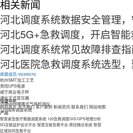
相关新闻
河北调度系统数据安全管理，
河北5G+急救调度，开启智
河北调度系统常见故障排查指
河北医院急救调度系统选型，
商盟成员
/ MEMBERS
杭州SMT加工工艺
贵阳UPS电源
咸宁商业电子秤
通化干式变压器
快捷导航
济南vocs便携式气体检测仪
网站首页
关于我们
客户案例
新闻资讯
联系我们
网站地图
120指挥调度系统
产品
智慧紧急医疗救援调度系统
120急救调度GIS/GPS地理分析
5G互联监护会诊平台
智慧互联急救平台
质控随访系统
智慧
区域协同急救平台