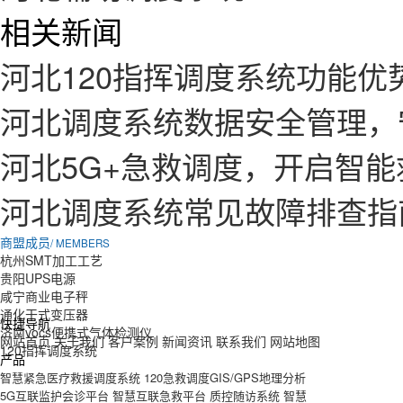
相关新闻
河北120指挥调度系统功能
河北调度系统数据安全管理，
河北5G+急救调度，开启智
河北调度系统常见故障排查指
商盟成员
/ MEMBERS
杭州SMT加工工艺
贵阳UPS电源
咸宁商业电子秤
通化干式变压器
快捷导航
济南vocs便携式气体检测仪
网站首页
关于我们
客户案例
新闻资讯
联系我们
网站地图
120指挥调度系统
产品
智慧紧急医疗救援调度系统
120急救调度GIS/GPS地理分析
5G互联监护会诊平台
智慧互联急救平台
质控随访系统
智慧