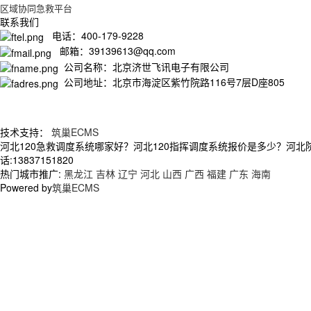
区域协同急救平台
联系我们
电话：400-179-9228
邮箱：39139613@qq.com
公司名称：北京济世飞讯电子有限公司
公司地址：北京市海淀区紫竹院路116号7层D座805
技术支持：
筑巢ECMS
河北120急救调度系统哪家好？河北120指挥调度系统报价是多少？河
话:13837151820
热门城市推广:
黑龙江
吉林
辽宁
河北
山西
广西
福建
广东
海南
Powered by
筑巢ECMS