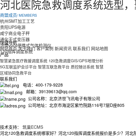
河北医院急救调度系统选型，
商盟成员
/ MEMBERS
杭州SMT加工工艺
贵阳UPS电源
咸宁商业电子秤
通化干式变压器
快捷导航
济南vocs便携式气体检测仪
网站首页
关于我们
客户案例
新闻资讯
联系我们
网站地图
120指挥调度系统
产品
智慧紧急医疗救援调度系统
120急救调度GIS/GPS地理分析
5G互联监护会诊平台
智慧互联急救平台
质控随访系统
智慧
区域协同急救平台
联系我们
电话：400-179-9228
邮箱：39139613@qq.com
公司名称：北京济世飞讯电子有限公司
公司地址：北京市海淀区紫竹院路116号7层D座805
技术支持：
筑巢ECMS
河北120急救调度系统哪家好？河北120指挥调度系统报价是多少？河