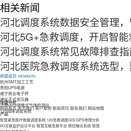
相关新闻
河北调度系统数据安全管理，
河北5G+急救调度，开启智
河北调度系统常见故障排查指
河北医院急救调度系统选型，
商盟成员
/ MEMBERS
杭州SMT加工工艺
贵阳UPS电源
咸宁商业电子秤
通化干式变压器
快捷导航
济南vocs便携式气体检测仪
网站首页
关于我们
客户案例
新闻资讯
联系我们
网站地图
120指挥调度系统
产品
智慧紧急医疗救援调度系统
120急救调度GIS/GPS地理分析
5G互联监护会诊平台
智慧互联急救平台
质控随访系统
智慧