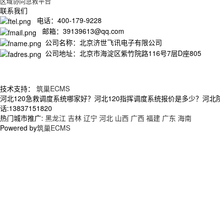
区域协同急救平台
联系我们
电话：400-179-9228
邮箱：39139613@qq.com
公司名称：北京济世飞讯电子有限公司
公司地址：北京市海淀区紫竹院路116号7层D座805
技术支持：
筑巢ECMS
河北120急救调度系统哪家好？河北120指挥调度系统报价是多少？河
话:13837151820
热门城市推广:
黑龙江
吉林
辽宁
河北
山西
广西
福建
广东
海南
Powered by
筑巢ECMS