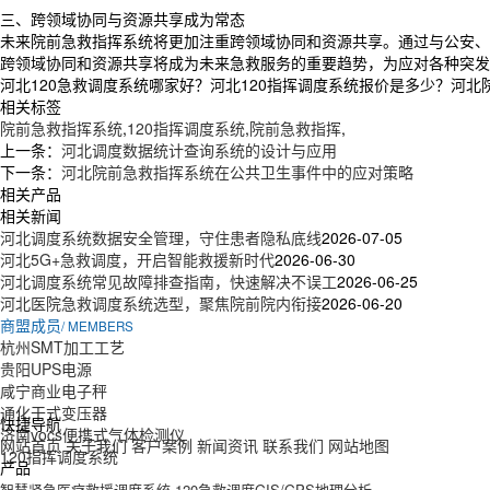
三、跨领域协同与资源共享成为常态
未来院前急救指挥系统将更加注重跨领域协同和资源共享。通过与公安、
跨领域协同和资源共享将成为未来急救服务的重要趋势，为应对各种突发
河北120急救调度系统哪家好？河北120指挥调度系统报价是多少？河北院
相关标签
院前急救指挥系统
,
120指挥调度系统
,
院前急救指挥
,
上一条：
河北调度数据统计查询系统的设计与应用
下一条：
河北院前急救指挥系统在公共卫生事件中的应对策略
相关产品
相关新闻
河北调度系统数据安全管理，守住患者隐私底线
2026-07-05
河北5G+急救调度，开启智能救援新时代
2026-06-30
河北调度系统常见故障排查指南，快速解决不误工
2026-06-25
河北医院急救调度系统选型，聚焦院前院内衔接
2026-06-20
商盟成员
/ MEMBERS
杭州SMT加工工艺
贵阳UPS电源
咸宁商业电子秤
通化干式变压器
快捷导航
济南vocs便携式气体检测仪
网站首页
关于我们
客户案例
新闻资讯
联系我们
网站地图
120指挥调度系统
产品
智慧紧急医疗救援调度系统
120急救调度GIS/GPS地理分析