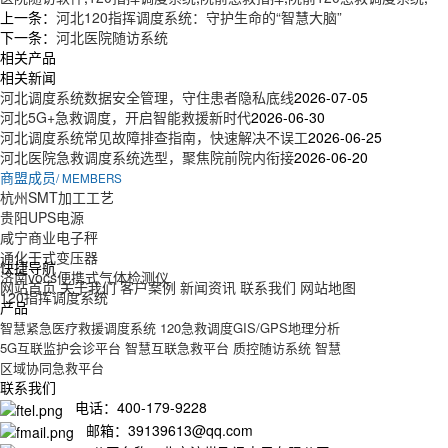
上一条：
河北120指挥调度系统：守护生命的“智慧大脑”
下一条：
河北医院随访系统
相关产品
相关新闻
河北调度系统数据安全管理，守住患者隐私底线
2026-07-05
河北5G+急救调度，开启智能救援新时代
2026-06-30
河北调度系统常见故障排查指南，快速解决不误工
2026-06-25
河北医院急救调度系统选型，聚焦院前院内衔接
2026-06-20
商盟成员
/ MEMBERS
杭州SMT加工工艺
贵阳UPS电源
咸宁商业电子秤
通化干式变压器
快捷导航
济南vocs便携式气体检测仪
网站首页
关于我们
客户案例
新闻资讯
联系我们
网站地图
120指挥调度系统
产品
智慧紧急医疗救援调度系统
120急救调度GIS/GPS地理分析
5G互联监护会诊平台
智慧互联急救平台
质控随访系统
智慧
区域协同急救平台
联系我们
电话：400-179-9228
邮箱：39139613@qq.com