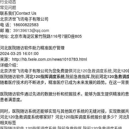
行业动态
常见问题
联系我们
Contact Us
北京济世飞讯电子有限公司
电 话：18600822583
邮 箱：
39139613@qq.com
地址: 北京市海淀区紫竹院路116号7层D座805
河北医院随访软件助力精准医疗管理
2024-03-25 16:01:00
来源：http://hb.fxele.com.cn/news1010783.html
详细介绍：
北京济世飞讯电子有限公司为您免费提供
河北120急救调度系统
,河北1
医院随访软件,
河北120指挥调度系统
,院前急救指挥,院前
河北120急救调
随着医疗技术的不断进步，精准医疗已成为未来发展的趋势。在这一背景
医院随访软件通过先进的数据分析和挖掘技术，能够为医生提供精准的患
患者满意度。
同时，医院随访系统还能够实现与其他医疗系统的无缝对接，实现数据共
河北120急救调度系统哪家好？河北120指挥调度系统报价是多少？河北院
相关标签
医院随访软件
,
120指挥调度系统
,
院前急救指挥
,
院前120急救调度系统
,